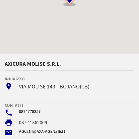
AXICURA MOLISE S.R.L.
INDIRIZZO
room
VIA MOLISE 143 - BOJANO(CB)
CONTATTI
phone
0874778357
local_printshop
087 41862009
email
AG6214@AXA-AGENZIE.IT