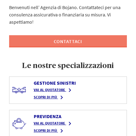
Benvenuti nell’ Agenzia di Bojano. Contattateci per una
consulenza assicurativa o finanziaria su misura. Vi
aspettiamo!
CONTATTACI
Le nostre specializzazioni
GESTIONE SINISTRI
navigate_next
VAI AL QUOTATORE
navigate_next
SCOPRI DI PIÙ
PREVIDENZA
navigate_next
VAI AL QUOTATORE
navigate_next
SCOPRI DI PIÙ