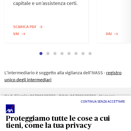
capitale e un’assistenza certi.
SCARICA PDF
arrow_forward
VAI
VAI
east
east
L'intermediario è soggetto alla vigilanza dell'IVASS -
registro
unico degli intermediari
Cod. Fiscale: 01708120702 - P.IVA: 01708120702 - Numero
CONTINUA SENZA ACCETTARE
iscrizione REA: 129780 - RUI: A000480369 - CAPITALE SOCIALE:
10.000€ - Numero iscrizione registro imprese di CB :
01708120702 - PEC:
AXICURAMOLISE@LEGALMAIL.IT
Proteggiamo tutte le cose a cui
tieni, come la tua privacy