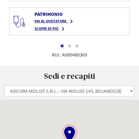
PATRIMONIO
navigate_next
VAI AL QUOTATORE
navigate_next
SCOPRI DI PIÙ
RUI : A000480369
Sedi e recapiti