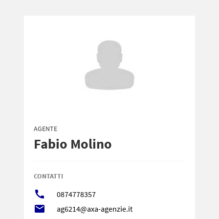
AGENTE
Fabio Molino
CONTATTI
call
0874778357
local_post_office
ag6214@axa-agenzie.it