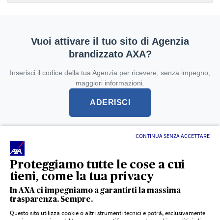
Vuoi attivare il tuo sito di Agenzia
brandizzato AXA?
Inserisci il codice della tua Agenzia per ricevere, senza impegno,
maggiori informazioni.
ADERISCI
CONTINUA SENZA ACCETTARE
L'intermediario è soggetto alla vigilanza dell'IVASS -
registro unico degli intermediari
Proteggiamo tutte le cose a cui
tieni, come la tua privacy
In AXA ci impegniamo a garantirti la massima
trasparenza. Sempre.
Questo sito utilizza cookie o altri strumenti tecnici e potrà, esclusivamente