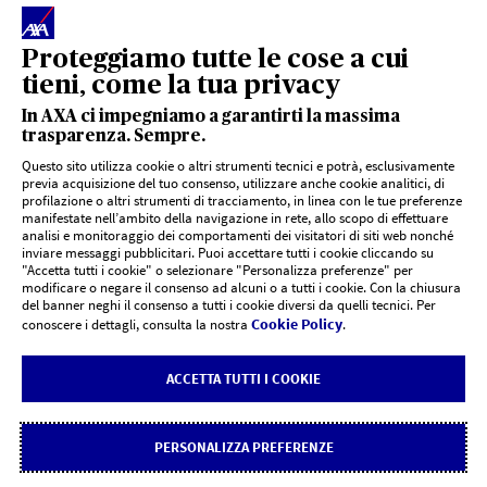
L'intermediario è soggetto alla vigilanza dell'IVASS -
registro unico degli intermediari
Proteggiamo tutte le cose a cui
tieni, come la tua privacy
In AXA ci impegniamo a garantirti la massima
trasparenza. Sempre.
Questo sito utilizza cookie o altri strumenti tecnici e potrà, esclusivamente
previa acquisizione del tuo consenso, utilizzare anche cookie analitici, di
profilazione o altri strumenti di tracciamento, in linea con le tue preferenze
LINK UTILI
manifestate nell’ambito della navigazione in rete, allo scopo di effettuare
analisi e monitoraggio dei comportamenti dei visitatori di siti web nonché
inviare messaggi pubblicitari. Puoi accettare tutti i cookie cliccando su
"Accetta tutti i cookie" o selezionare "Personalizza preferenze" per
Documenti PRIIPs
DOCUMENTI E SUPPORTO
modificare o negare il consenso ad alcuni o a tutti i cookie. Con la chiusura
del banner neghi il consenso a tutti i cookie diversi da quelli tecnici. Per
Cookie Policy
conoscere i dettagli, consulta la nostra
.
Siti agenzie AXA
CHI SIAMO
Risoluzione controversie
ACCETTA TUTTI I COOKIE
AXA Italia | AXA Corporate
CONTATTI
Reclami
Carta degli impegni
PERSONALIZZA PREFERENZE
Dichiarazione di accessibilità
Cookie Policy
Rivedi le tue scelte sui Cookie
SOS Assistenza
Area Media
Comunicazioni AXA Assicurazioni
Quotazione e rendimenti
Policy Privacy
© 2026 AXA Assicurazioni S.p.A. - Partita IVA 00902170018