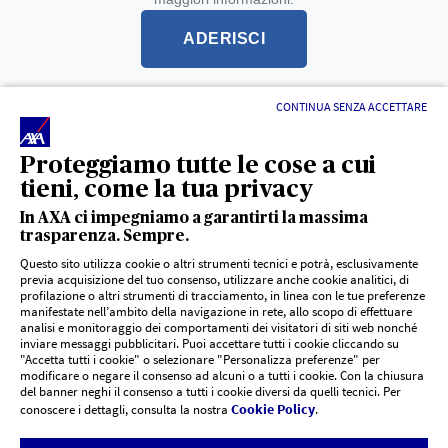
ADERISCI
CONTINUA SENZA ACCETTARE
L'intermediario è soggetto alla vigilanza dell'IVASS -
registro unico degli intermediari
Proteggiamo tutte le cose a cui
tieni, come la tua privacy
In AXA ci impegniamo a garantirti la massima
trasparenza. Sempre.
Questo sito utilizza cookie o altri strumenti tecnici e potrà, esclusivamente
previa acquisizione del tuo consenso, utilizzare anche cookie analitici, di
profilazione o altri strumenti di tracciamento, in linea con le tue preferenze
LINK UTILI
manifestate nell’ambito della navigazione in rete, allo scopo di effettuare
analisi e monitoraggio dei comportamenti dei visitatori di siti web nonché
inviare messaggi pubblicitari. Puoi accettare tutti i cookie cliccando su
"Accetta tutti i cookie" o selezionare "Personalizza preferenze" per
Documenti PRIIPs
DOCUMENTI E SUPPORTO
modificare o negare il consenso ad alcuni o a tutti i cookie. Con la chiusura
del banner neghi il consenso a tutti i cookie diversi da quelli tecnici. Per
Cookie Policy
conoscere i dettagli, consulta la nostra
.
Siti agenzie AXA
CHI SIAMO
Risoluzione controversie