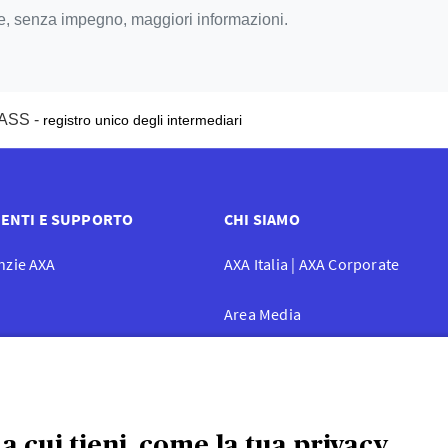
ere, senza impegno, maggiori informazioni.
IVASS -
registro unico degli intermediari
ENTI E SUPPORTO
CHI SIAMO
enzie AXA
AXA Italia | AXA Corporate
i
Area Media
azioni AXA Assicurazioni
Corporate responsability
Blog
a cui tieni, come la tua privacy