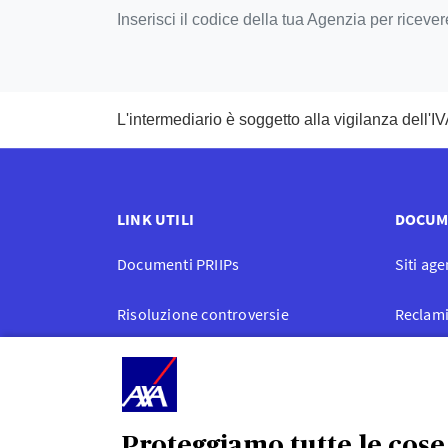
Inserisci il codice della tua Agenzia per ricev
L'intermediario è soggetto alla vigilanza dell'
LINK UTILI
DOCUM
Documenti PRIIPs
Siti ag
Risoluzione controversie
Reclam
Carta degli impegni
Comunic
Quotazione e rendimenti
Proteggiamo tutte le cose 