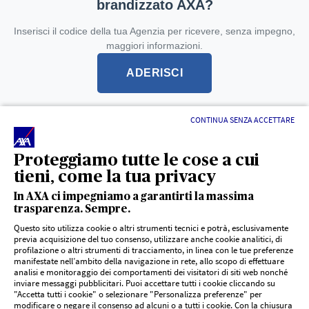
brandizzato AXA?
Inserisci il codice della tua Agenzia per ricevere, senza impegno,
maggiori informazioni.
ADERISCI
CONTINUA SENZA ACCETTARE
L'intermediario è soggetto alla vigilanza dell'IVASS -
registro unico degli intermediari
Proteggiamo tutte le cose a cui
tieni, come la tua privacy
In AXA ci impegniamo a garantirti la massima
trasparenza. Sempre.
Questo sito utilizza cookie o altri strumenti tecnici e potrà, esclusivamente
previa acquisizione del tuo consenso, utilizzare anche cookie analitici, di
profilazione o altri strumenti di tracciamento, in linea con le tue preferenze
LINK UTILI
manifestate nell’ambito della navigazione in rete, allo scopo di effettuare
analisi e monitoraggio dei comportamenti dei visitatori di siti web nonché
inviare messaggi pubblicitari. Puoi accettare tutti i cookie cliccando su
"Accetta tutti i cookie" o selezionare "Personalizza preferenze" per
Documenti PRIIPs
DOCUMENTI E SUPPORTO
modificare o negare il consenso ad alcuni o a tutti i cookie. Con la chiusura