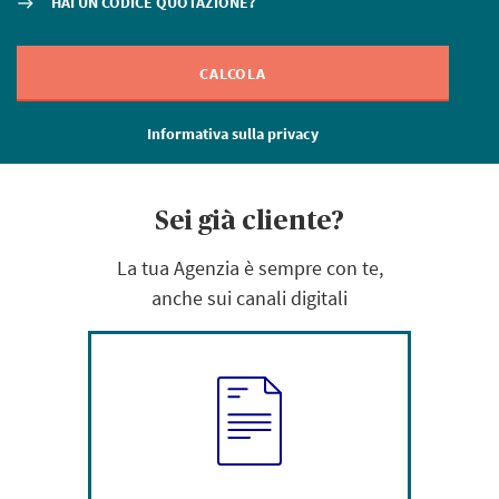
HAI UN CODICE QUOTAZIONE?
east
CALCOLA
Informativa sulla privacy
Sei già cliente?
La tua Agenzia è sempre con te,
anche sui canali digitali