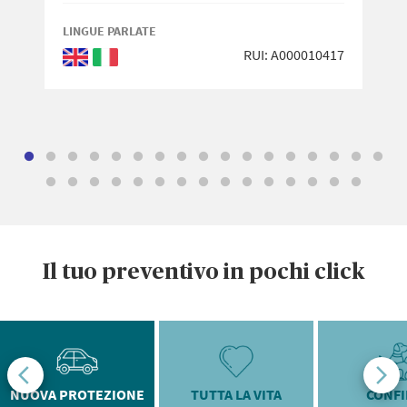
LINGUE PARLATE
RUI: A000010417
Inglese
Italiano
Il tuo preventivo in pochi click
NUOVA PROTEZIONE
TUTTA LA VITA
CONF