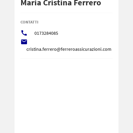
Maria Cristina Ferrero
CONTATTI
call
0173284085
local_post_office
cristina.ferrero@ferreroassicurazioni.com