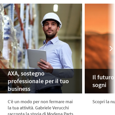
AXA, sostegno
Il futuro
professionale per il tuo
sogni
business
C’è un modo per non fermare mai
Scopri la 
la tua attività. Gabriele Verucchi
racconta la storia di Modena Parts,