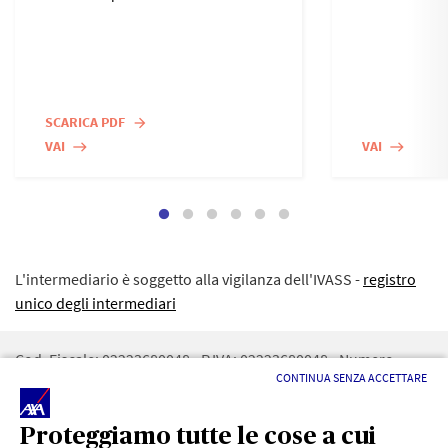
SCARICA PDF
arrow_forward
VAI
VAI
east
east
L'intermediario è soggetto alla vigilanza dell'IVASS -
registro
unico degli intermediari
Cod. Fiscale: 02223680048 - P.IVA: 02223680048 - Numero
CONTINUA SENZA ACCETTARE
iscrizione REA: 162303 - RUI: A000060851 - Numero iscrizione
registro imprese di CN : 02223680048 - PEC:
FERREROASSICURAZIONI@REGISTERPEC.IT
Proteggiamo tutte le cose a cui