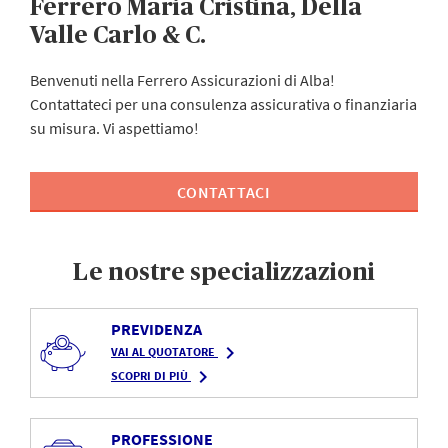
Ferrero Maria Cristina, Della
Valle Carlo & C.
Benvenuti nella Ferrero Assicurazioni di Alba!
Contattateci per una consulenza assicurativa o finanziaria
su misura. Vi aspettiamo!
CONTATTACI
Le nostre specializzazioni
PREVIDENZA
navigate_next
VAI AL QUOTATORE
navigate_next
SCOPRI DI PIÙ
PROFESSIONE