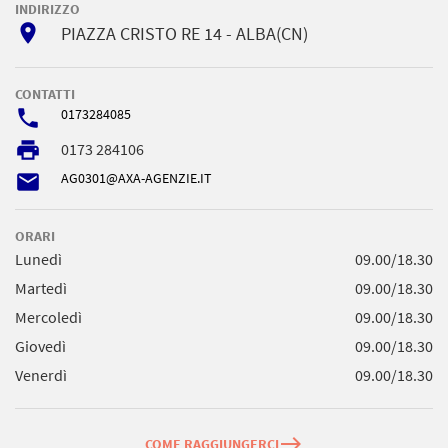
INDIRIZZO
room
PIAZZA CRISTO RE 14 - ALBA(CN)
CONTATTI
phone
0173284085
local_printshop
0173 284106
email
AG0301@AXA-AGENZIE.IT
ORARI
Lunedì
09.00/18.30
Martedì
09.00/18.30
Mercoledì
09.00/18.30
Giovedì
09.00/18.30
Venerdì
09.00/18.30
east
COME RAGGIUNGERCI