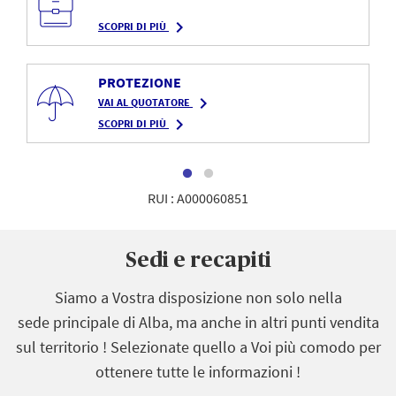
navigate_next
SCOPRI DI PIÙ
PROTEZIONE
navigate_next
VAI AL QUOTATORE
navigate_next
SCOPRI DI PIÙ
RUI : A000060851
Sedi e recapiti
Siamo a Vostra disposizione non solo nella
sede principale di Alba, ma anche in altri punti vendita
sul territorio ! Selezionate quello a Voi più comodo per
ottenere tutte le informazioni !