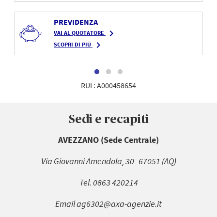
PREVIDENZA
navigate_next
VAI AL QUOTATORE
navigate_next
SCOPRI DI PIÙ
RUI : A000458654
Sedi e recapiti
AVEZZANO (Sede Centrale)
Via Giovanni Amendola, 30 67051 (AQ)
Tel. 0863 420214
Email ag6302@axa-agenzie.it