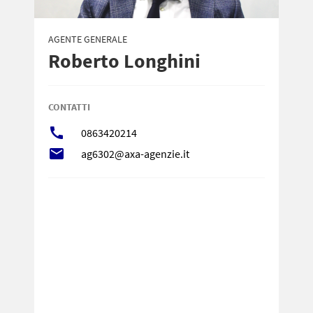
AGENTE GENERALE
Roberto Longhini
CONTATTI
call
0863420214
local_post_office
ag6302@axa-agenzie.it