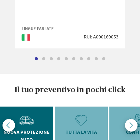
LINGUE PARLATE
RUI: A000169053
Italiano
Il tuo preventivo in pochi click
NUOVA PROTEZIONE
TUTTA LA VITA
CONF
AUTO