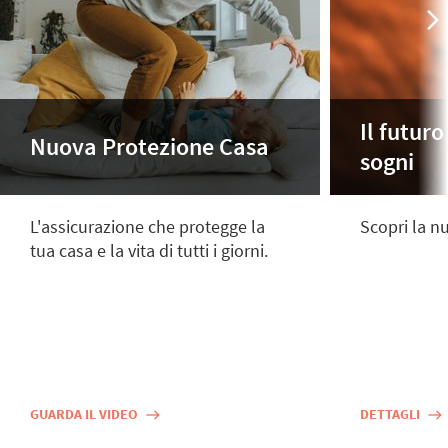
Il futuro
Nuova Protezione Casa
sogni
L'assicurazione che protegge la
Scopri la 
tua casa e la vita di tutti i giorni.
GUARDA IL VIDEO
DETTAGLI
east
east