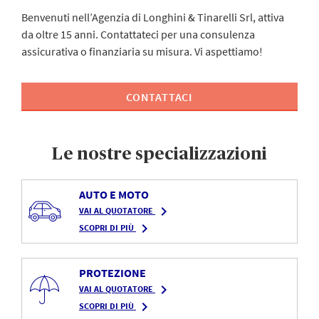
Benvenuti nell’Agenzia di Longhini & Tinarelli Srl, attiva
da oltre 15 anni. Contattateci per una consulenza
assicurativa o finanziaria su misura. Vi aspettiamo!
CONTATTACI
Le nostre specializzazioni
AUTO E MOTO
navigate_next
VAI AL QUOTATORE
navigate_next
SCOPRI DI PIÙ
PROTEZIONE
navigate_next
VAI AL QUOTATORE
navigate_next
SCOPRI DI PIÙ