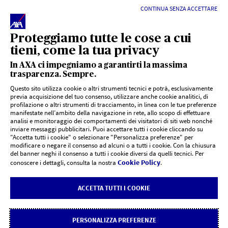
CONTINUA SENZA ACCETTARE
iscrizione REA: 130063 - RUI: A000458654 - CAPITALE SOCIALE:
10.000€ - Numero iscrizione registro imprese di AQ :
01904490669 - PEC:
LONGHINIETINARELLISAS@PEC.BUFFETTI.IT
Proteggiamo tutte le cose a cui
tieni, come la tua privacy
In AXA ci impegniamo a garantirti la massima
trasparenza. Sempre.
Questo sito utilizza cookie o altri strumenti tecnici e potrà, esclusivamente
previa acquisizione del tuo consenso, utilizzare anche cookie analitici, di
profilazione o altri strumenti di tracciamento, in linea con le tue preferenze
LINK UTILI
manifestate nell’ambito della navigazione in rete, allo scopo di effettuare
analisi e monitoraggio dei comportamenti dei visitatori di siti web nonché
inviare messaggi pubblicitari. Puoi accettare tutti i cookie cliccando su
"Accetta tutti i cookie" o selezionare "Personalizza preferenze" per
Documenti PRIIPs
DOCUMENTI E SUPPORTO
modificare o negare il consenso ad alcuni o a tutti i cookie. Con la chiusura
del banner neghi il consenso a tutti i cookie diversi da quelli tecnici. Per
Cookie Policy
conoscere i dettagli, consulta la nostra
.
Siti agenzie AXA
CHI SIAMO
Risoluzione controversie
ACCETTA TUTTI I COOKIE
AXA Italia | AXA Corporate
CONTATTI
Reclami
Carta degli impegni
PERSONALIZZA PREFERENZE
Dichiarazione di accessibilità
Cookie Policy
Rivedi le tue scelte sui Cookie
SOS Assistenza