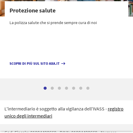
Protezione salute
La polizza salute che si prende sempre cura di noi
SCOPRI DI PIÙ SUL SITO AXA.IT
east
L'intermediario è soggetto alla vigilanza dell'IVASS -
registro
unico degli intermediari
Cod. Fiscale: 01904490669 - P.IVA: 01904490669 - Numero