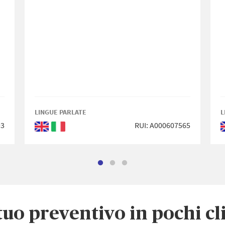
LINGUE PARLATE
L
93
RUI: A000607565
Inglese
Italiano
 tuo preventivo in pochi cl