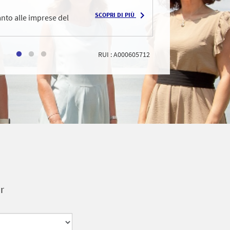
E
PROTEZI
navigate_next
SCOPRI DI PIÙ
nto alle imprese del
Proteggiamo
servizi
RUI : A000605712
r