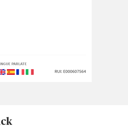
INGUE PARLATE
LINGUE PARL
RUI: E000607564
Inglese
Spagnolo
Francese
Italiano
Ingle
ick