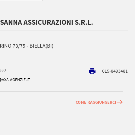
SANNA ASSICURAZIONI S.R.L.
RINO 73/75 - BIELLA(BI)
330
local_printshop
015-8493481
AXA-AGENZIE.IT
east
COME RAGGIUNGERCI