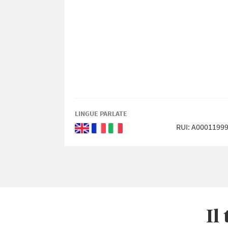
LINGUE PARLATE
RUI: A0001199
Inglese
Francese
Italiano
Il