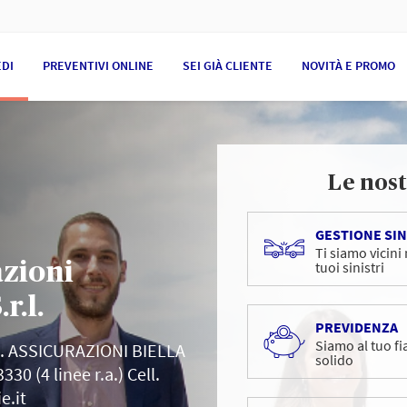
EDI
PREVENTIVI ONLINE
SEI GIÀ CLIENTE
NOVITÀ E PROMO
Le nost
GESTIONE SIN
Ti siamo vicini
zioni
tuoi sinistri
r.l.
PREVIDENZA
Siamo al tuo fi
. ASSICURAZIONI BIELLA
solido
30 (4 linee r.a.) Cell.
e.it