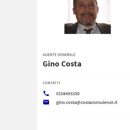
AGENTE GENERALE
Gino Costa
CONTATTI
call
0158493330
local_post_office
gino.costa@costaconsulenze.it