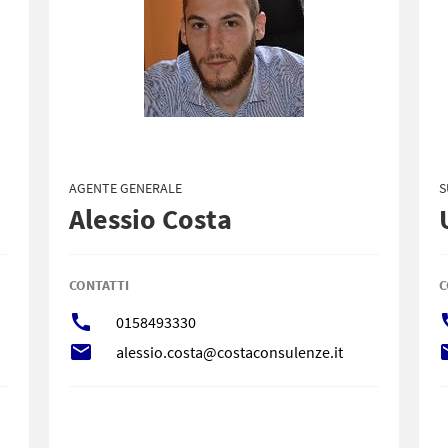
AGENTE GENERALE
S
Alessio Costa
CONTATTI
C
call
c
0158493330
local_post_office
local_
alessio.costa@costaconsulenze.it