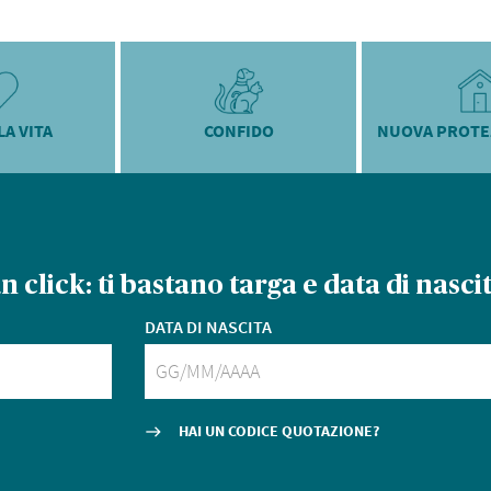
LA VITA
CONFIDO
NUOVA PROTE
un click:
ti bastano targa e data di nascit
DATA DI NASCITA
HAI UN CODICE QUOTAZIONE?
east