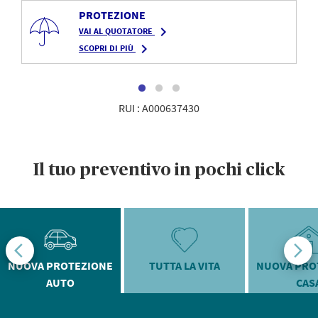
PROTEZIONE
navigate_next
VAI AL QUOTATORE
navigate_next
SCOPRI DI PIÙ
RUI : A000637430
Il tuo preventivo in pochi click
NUOVA PROTEZIONE
TUTTA LA VITA
NUOVA PRO
AUTO
CAS