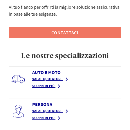
Al tuo fianco per offrirti la migliore soluzione assicurativa
in base alle tue esigenze.
CONTATTACI
Le nostre specializzazioni
AUTO E MOTO
navigate_next
VAI AL QUOTATORE
navigate_next
SCOPRI DI PIÙ
PERSONA
navigate_next
VAI AL QUOTATORE
navigate_next
SCOPRI DI PIÙ