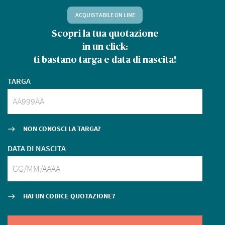
ACQUISTABILE ON LINE
Scopri la tua quotazione
D
in un click:
ti bastano targa e data di nascita!
TARGA
NON CONOSCI LA TARGA?
east
DATA DI NASCITA
HAI UN CODICE QUOTAZIONE?
east