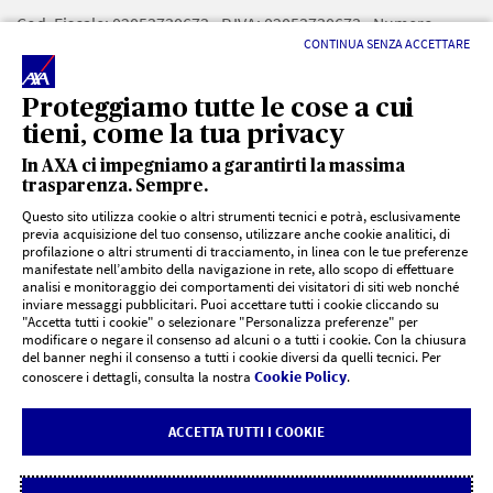
Cod. Fiscale: 02053730673 - P.IVA: 02053730673 - Numero
CONTINUA SENZA ACCETTARE
iscrizione REA: 175105 - RUI: A000637430 - CAPITALE SOCIALE:
10.000€ - Numero iscrizione registro imprese di TE :
02053730673 - PEC:
ASSINOVA@PECSTUDIO.IT
Proteggiamo tutte le cose a cui
tieni, come la tua privacy
In AXA ci impegniamo a garantirti la massima
trasparenza. Sempre.
Questo sito utilizza cookie o altri strumenti tecnici e potrà, esclusivamente
previa acquisizione del tuo consenso, utilizzare anche cookie analitici, di
profilazione o altri strumenti di tracciamento, in linea con le tue preferenze
LINK UTILI
manifestate nell’ambito della navigazione in rete, allo scopo di effettuare
analisi e monitoraggio dei comportamenti dei visitatori di siti web nonché
inviare messaggi pubblicitari. Puoi accettare tutti i cookie cliccando su
"Accetta tutti i cookie" o selezionare "Personalizza preferenze" per
Documenti PRIIPs
DOCUMENTI E SUPPORTO
modificare o negare il consenso ad alcuni o a tutti i cookie. Con la chiusura
del banner neghi il consenso a tutti i cookie diversi da quelli tecnici. Per
Cookie Policy
conoscere i dettagli, consulta la nostra
.
Siti agenzie AXA
CHI SIAMO
Risoluzione controversie
ACCETTA TUTTI I COOKIE
AXA Italia | AXA Corporate
CONTATTI
Reclami
Carta degli impegni