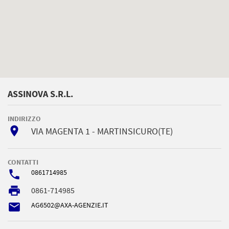
ASSINOVA S.R.L.
INDIRIZZO
room
VIA MAGENTA 1 - MARTINSICURO(TE)
CONTATTI
phone
0861714985
local_printshop
0861-714985
email
AG6502@AXA-AGENZIE.IT