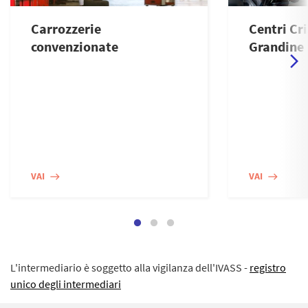
Carrozzerie
Centri Cri
convenzionate
Grandine
VAI
VAI
east
east
L'intermediario è soggetto alla vigilanza dell'IVASS -
registro
unico degli intermediari