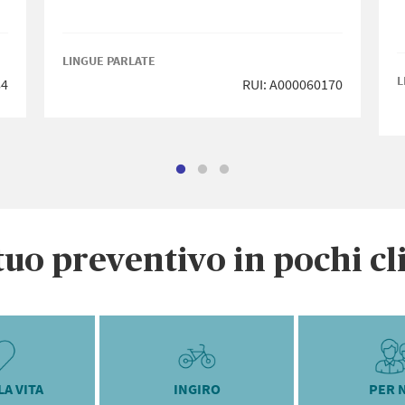
LINGUE PARLATE
L
84
RUI: A000060170
 tuo preventivo in pochi cl
LA VITA
INGIRO
PER 