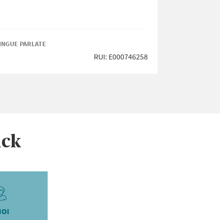
INGUE PARLATE
LINGUE PARL
RUI: E000746258
ick
NOI