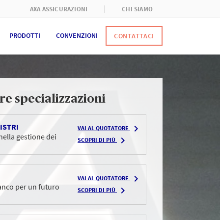
AXA ASSICURAZIONI
CHI SIAMO
PRODOTTI
CONVENZIONI
CONTATTACI
re specializzazioni
ISTRI
PROFESSI
navigate_next
VAI AL QUOTATORE
 nella gestione dei
Da 40 anni 
navigate_next
SCOPRI DI PIÙ
territorio
PROTEZI
navigate_next
VAI AL QUOTATORE
anco per un futuro
Proteggiamo
navigate_next
SCOPRI DI PIÙ
servizi