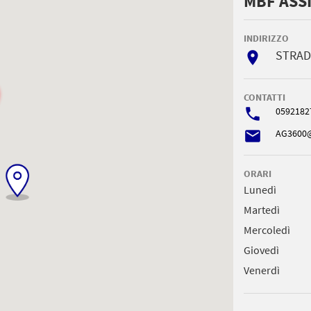
MBF ASSI
INDIRIZZO
STRAD
room
CONTATTI
phone
0592182
email
AG3600@
ORARI
Lunedì
Martedì
Mercoledì
Giovedì
Venerdì