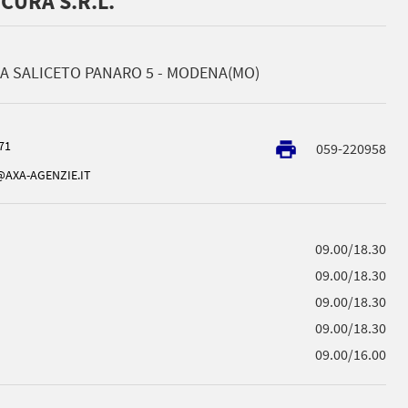
CURA S.R.L.
A SALICETO PANARO 5 - MODENA(MO)
71
local_printshop
059-220958
AXA-AGENZIE.IT
09.00/18.30
09.00/18.30
09.00/18.30
09.00/18.30
09.00/16.00