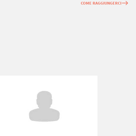
east
COME RAGGIUNGERCI