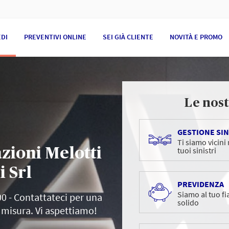
EDI
PREVENTIVI ONLINE
SEI GIÀ CLIENTE
NOVITÀ E PROMO
Le nost
GESTIONE SIN
Ti siamo vicini
zioni Melotti
tuoi sinistri
i Srl
PREVIDENZA
Siamo al tuo fi
0 - Contattateci per una
solido
 misura. Vi aspettiamo!