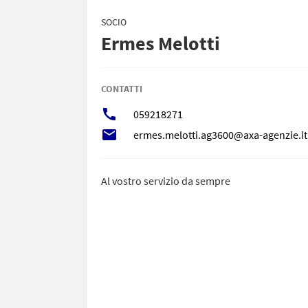
SOCIO
Ermes Melotti
CONTATTI
call
059218271
local_post_office
ermes.melotti.ag3600@axa-agenzie.it
Al vostro servizio da sempre