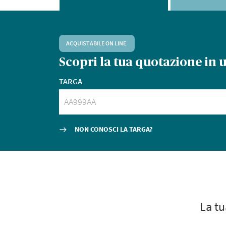
ACQUISTABILE ON LINE
Scopri la tua quotazione
in 
TARGA
NON CONOSCI LA TARGA?
east
La tu