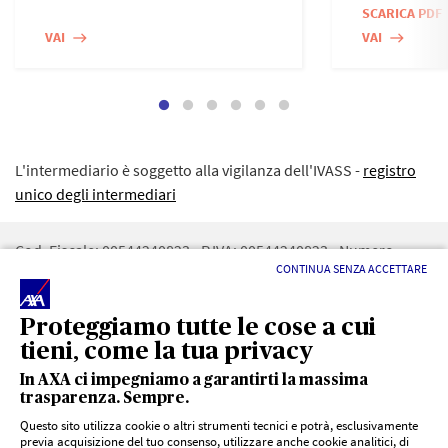
SCARICA PDF
VAI
VAI
east
east
L'intermediario è soggetto alla vigilanza dell'IVASS -
registro
unico degli intermediari
Cod. Fiscale: 00544240823 - P.IVA: 00544240823 - Numero
CONTINUA SENZA ACCETTARE
iscrizione REA: 86256 - RUI: A000101884 - CAPITALE SOCIALE:
12.825€ - Numero iscrizione registro imprese di PA :
00544240823 - PEC:
DANNAASSICURAZIONI@PEC.IT
Proteggiamo tutte le cose a cui
tieni, come la tua privacy
In AXA ci impegniamo a garantirti la massima
trasparenza. Sempre.
Questo sito utilizza cookie o altri strumenti tecnici e potrà, esclusivamente
previa acquisizione del tuo consenso, utilizzare anche cookie analitici, di