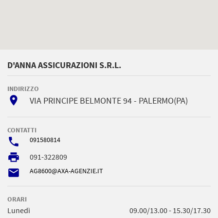
D'ANNA ASSICURAZIONI S.R.L.
INDIRIZZO
room
VIA PRINCIPE BELMONTE 94 - PALERMO(PA)
CONTATTI
phone
091580814
local_printshop
091-322809
email
AG8600@AXA-AGENZIE.IT
ORARI
Lunedì
09.00/13.00 - 15.30/17.30