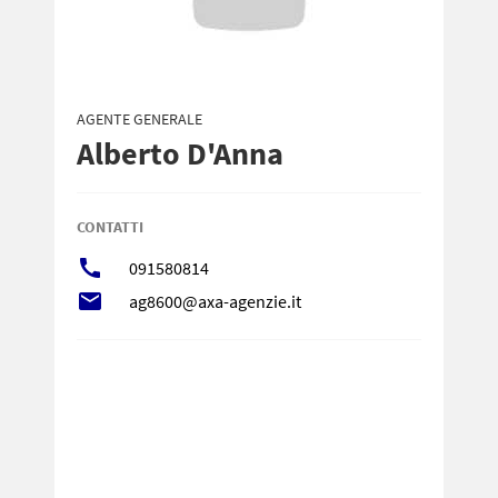
AGENTE GENERALE
Alberto D'Anna
CONTATTI
call
091580814
local_post_office
ag8600@axa-agenzie.it