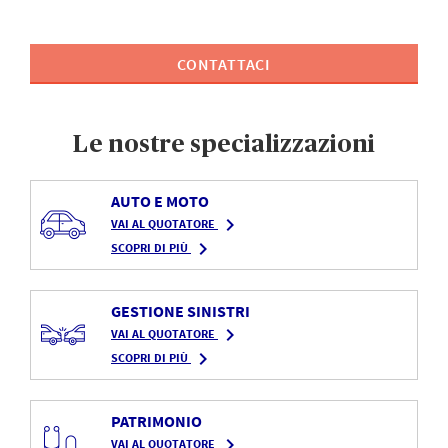
CONTATTACI
Le nostre specializzazioni
AUTO E MOTO
navigate_next
VAI AL QUOTATORE
navigate_next
SCOPRI DI PIÙ
GESTIONE SINISTRI
navigate_next
VAI AL QUOTATORE
navigate_next
SCOPRI DI PIÙ
PATRIMONIO
navigate_next
VAI AL QUOTATORE