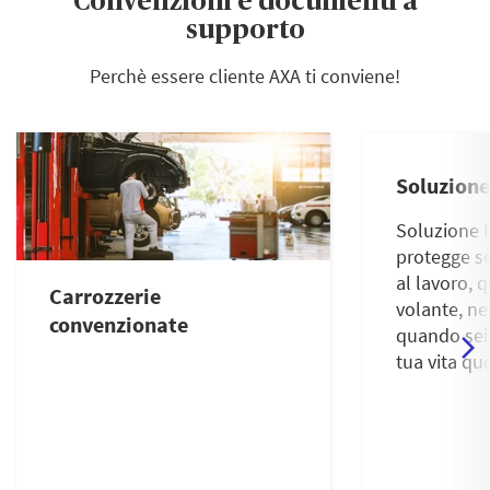
Convenzioni e documenti a
supporto
Perchè essere cliente AXA ti conviene!
Soluzione
Soluzione I
protegge s
al lavoro, 
Carrozzerie
volante, ne
convenzionate
quando sei 
tua vita qu