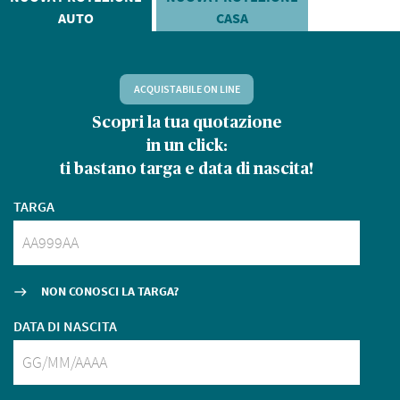
AUTO
CASA
ACQUISTABILE ON LINE
Scopri la tua quotazione
in un click:
ti bastano targa e data di nascita!
T
TARGA
D
NON CONOSCI LA TARGA?
east
DATA DI NASCITA
S