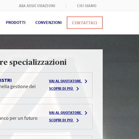
AXA ASSICURAZIONI
CHI SIAMO
PRODOTTI
CONVENZIONI
CONTATTACI
re specializzazioni
ISTRI
PROTEZI
navigate_next
VAI AL QUOTATORE
 nella gestione dei
Proteggiamo
navigate_next
SCOPRI DI PIÙ
servizi
navigate_next
VAI AL QUOTATORE
PERSONA
anco per un futuro
navigate_next
Siamo vicin
SCOPRI DI PIÙ