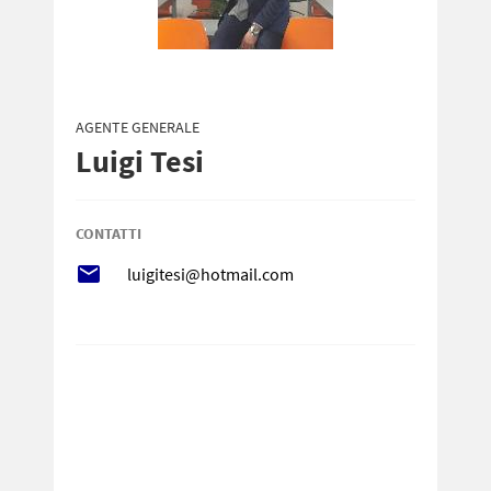
AGENTE GENERALE
Luigi Tesi
CONTATTI
local_post_office
luigitesi@hotmail.com