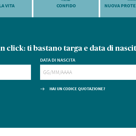
LA VITA
CONFIDO
NUOVA PROTE
un click:
ti bastano targa e data di nascit
DATA DI NASCITA
HAI UN CODICE QUOTAZIONE?
east