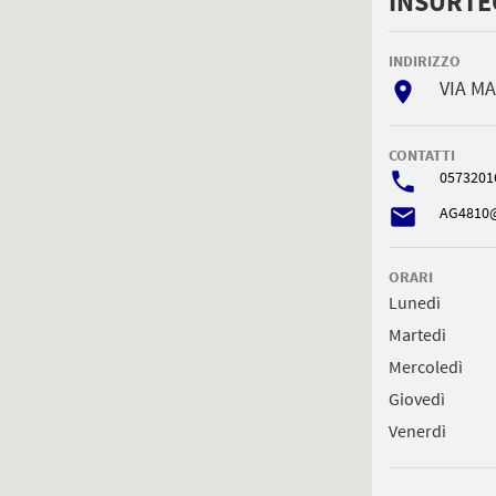
INSURTEC
INDIRIZZO
VIA MA
room
CONTATTI
phone
0573201
email
AG4810@
ORARI
Lunedì
Martedì
Mercoledì
Giovedì
Venerdì