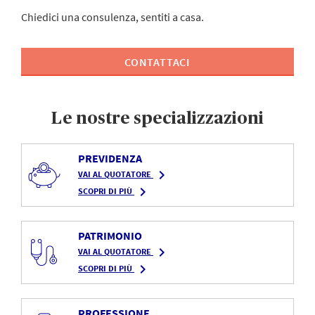
Chiedici una consulenza, sentiti a casa.
CONTATTACI
Le nostre specializzazioni
PREVIDENZA
navigate_next
VAI AL QUOTATORE
navigate_next
SCOPRI DI PIÙ
PATRIMONIO
navigate_next
VAI AL QUOTATORE
navigate_next
SCOPRI DI PIÙ
PROFESSIONE