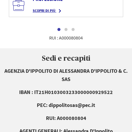
navigate_next
SCOPRI DI PIÙ
RUI : A000080804
Sedi e recapiti
AGENZIA D'IPPOLITO DI ALESSANDRA D'IPPOLITO & C.
SAS
IBAN : IT21H0103003233000000929522
PEC: dippolitosas@pec.it
RUI: A000080804
AGENTI GENERALI: Alessandra D'Ippolito