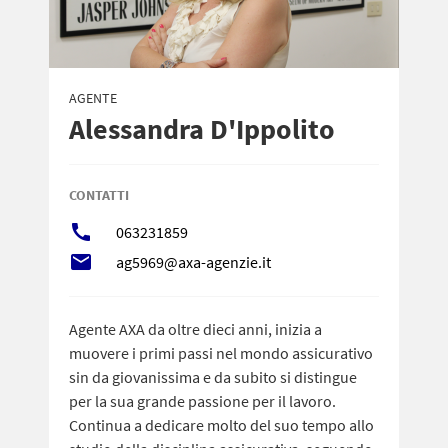
AGENTE
Alessandra D'Ippolito
CONTATTI
call
063231859
local_post_office
ag5969@axa-agenzie.it
Agente AXA da oltre dieci anni, inizia a
muovere i primi passi nel mondo assicurativo
sin da giovanissima e da subito si distingue
per la sua grande passione per il lavoro.
Continua a dedicare molto del suo tempo allo