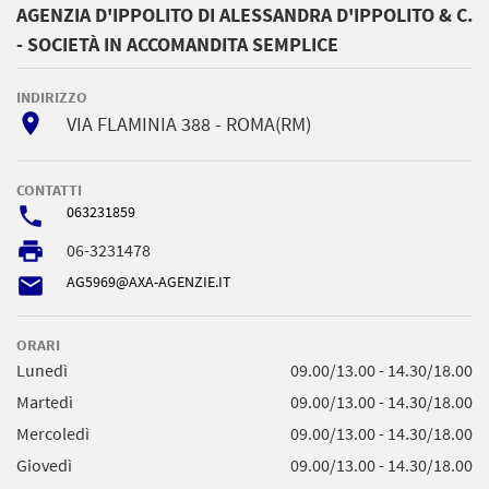
AGENZIA D'IPPOLITO DI ALESSANDRA D'IPPOLITO & C.
- SOCIETÀ IN ACCOMANDITA SEMPLICE
INDIRIZZO
room
VIA FLAMINIA 388 - ROMA(RM)
CONTATTI
phone
063231859
local_printshop
06-3231478
email
AG5969@AXA-AGENZIE.IT
ORARI
Lunedì
09.00/13.00 - 14.30/18.00
Martedì
09.00/13.00 - 14.30/18.00
Mercoledì
09.00/13.00 - 14.30/18.00
Giovedì
09.00/13.00 - 14.30/18.00