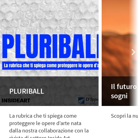
Il futuro
PLURIBALL
sogni
La rubrica che ti spiega come
Scopri la 
proteggere le opere d’arte nata
dalla nostra collaborazione con la
rivista di settore Inside Art