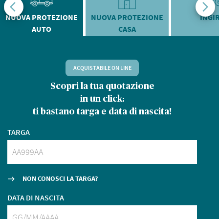
NUOVA PROTEZIONE
NUOVA PROTEZIONE
INGI
AUTO
CASA
ACQUISTABILE ON LINE
Scopri la tua quotazione
in un click:
ti bastano targa e data di nascita!
T
TARGA
D
NON CONOSCI LA TARGA?
east
DATA DI NASCITA
S