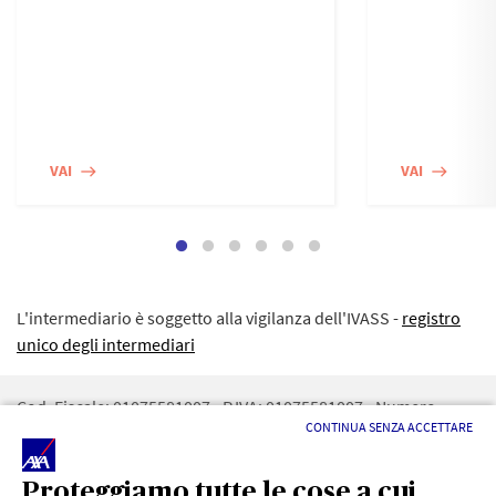
VAI
VAI
east
east
L'intermediario è soggetto alla vigilanza dell'IVASS -
registro
unico degli intermediari
Cod. Fiscale: 01075581007 - P.IVA: 01075581007 - Numero
CONTINUA SENZA ACCETTARE
iscrizione REA: 480061 - RUI: A000080804 - CAPITALE SOCIALE:
5.200€ - Numero iscrizione registro imprese di RM :
01075581007 - PEC:
DIPPOLITOSAS@PEC.IT
Proteggiamo tutte le cose a cui