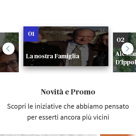
01
02
Alessan
La nostra Famiglia
D'Ippol
Novità e Promo
Scopri le iniziative che abbiamo pensato
per esserti ancora più vicini