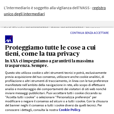
L'intermediario è soggetto alla vigilanza dell'IVASS -
registro
unico degli intermediari
Cod. Fiscale: 06462350726 - P.IVA: 06462350726 - Numero
CONTINUA SENZA ACCETTARE
iscrizione REA: 487791 - RUI: A000101117 - CAPITALE SOCIALE:
10.000€ - Numero iscrizione registro imprese di BA :
06462350726 - PEC:
AXATRANI@OPEN.LEGALMAIL.IT
Proteggiamo tutte le cose a cui
tieni, come la tua privacy
In AXA ci impegniamo a garantirti la massima
trasparenza. Sempre.
Questo sito utilizza cookie o altri strumenti tecnici e potrà, esclusivamente
previa acquisizione del tuo consenso, utilizzare anche cookie analitici, di
profilazione o altri strumenti di tracciamento, in linea con le tue preferenze
LINK UTILI
manifestate nell’ambito della navigazione in rete, allo scopo di effettuare
analisi e monitoraggio dei comportamenti dei visitatori di siti web nonché
inviare messaggi pubblicitari. Puoi accettare tutti i cookie cliccando su
"Accetta tutti i cookie" o selezionare "Personalizza preferenze" per
Documenti PRIIPs
DOCUMENTI E SUPPORTO
modificare o negare il consenso ad alcuni o a tutti i cookie. Con la chiusura
del banner neghi il consenso a tutti i cookie diversi da quelli tecnici. Per
Cookie Policy
conoscere i dettagli, consulta la nostra
.
Siti agenzie AXA
CHI SIAMO
Risoluzione controversie