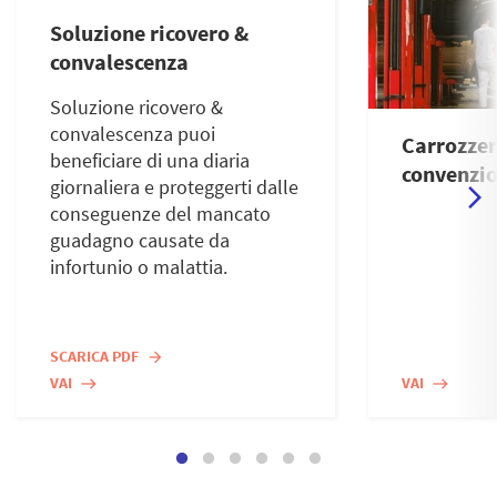
Soluzione ricovero &
convalescenza
Soluzione ricovero &
convalescenza puoi
Carrozzer
beneficiare di una diaria
convenzi
giornaliera e proteggerti dalle
conseguenze del mancato
guadagno causate da
infortunio o malattia.
SCARICA PDF
arrow_forward
VAI
VAI
east
east