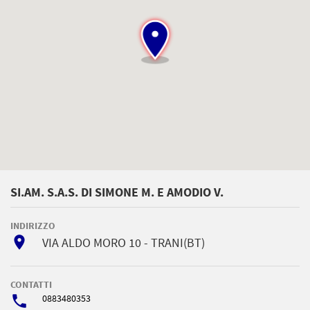
SI.AM. S.A.S. DI SIMONE M. E AMODIO V.
INDIRIZZO
room
VIA ALDO MORO 10 - TRANI(BT)
CONTATTI
phone
0883480353