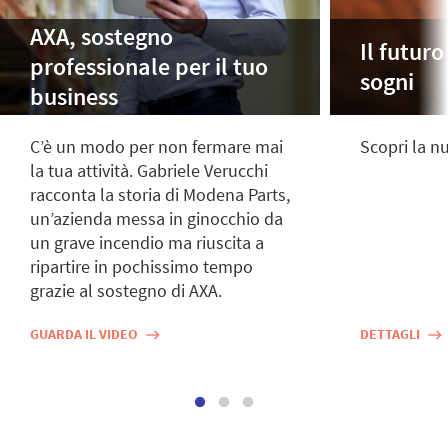
AXA, sostegno
Il futuro
professionale per il tuo
sogni
business
C’è un modo per non fermare mai
Scopri la 
la tua attività. Gabriele Verucchi
racconta la storia di Modena Parts,
un’azienda messa in ginocchio da
un grave incendio ma riuscita a
ripartire in pochissimo tempo
grazie al sostegno di AXA.
GUARDA IL VIDEO
DETTAGLI
east
east