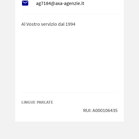
local_post_office
ag7184@axa-agenzie.it
Al Vostro servizio dal 1994
LINGUE PARLATE
RUI: A000106435