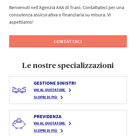
Benvenuti nell’Agenzia AXA di Trani. Contattateci per una
consulenza assicurativa o finanziaria su misura. Vi
aspettiamo!
CONTATTACI
Le nostre specializzazioni
GESTIONE SINISTRI
navigate_next
VAI AL QUOTATORE
navigate_next
SCOPRI DI PIÙ
PREVIDENZA
navigate_next
VAI AL QUOTATORE
navigate_next
SCOPRI DI PIÙ