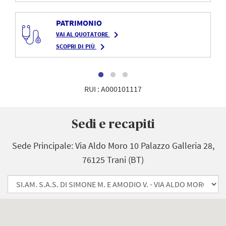
PATRIMONIO
navigate_next
VAI AL QUOTATORE
navigate_next
SCOPRI DI PIÙ
RUI : A000101117
Sedi e recapiti
Sede Principale: Via Aldo Moro 10 Palazzo Galleria 28,
76125 Trani (BT)