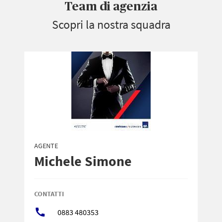
Team di agenzia
Scopri la nostra squadra
AGENTE
Michele Simone
CONTATTI
call
0883 480353