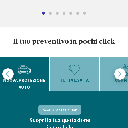
Il tuo preventivo in pochi click
NUOVA PROTEZIONE
TUTTA LA VITA
CONF
AUTO
ACQUISTABILE ON LINE
Scopri la tua quotazione
D
in un click: