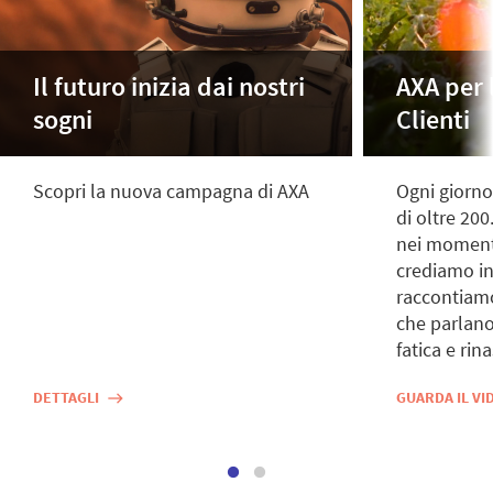
Il futuro inizia dai nostri
AXA per l
sogni
Clienti
Scopri la nuova campagna di AXA
Ogni giorno
di oltre 20
nei momenti 
crediamo in 
raccontiamo
che parlano 
fatica e rina
DETTAGLI
GUARDA IL V
east