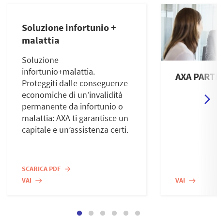
Soluzione infortunio +
malattia
Soluzione
infortunio+malattia.
AXA PART
Proteggiti dalle conseguenze
economiche di un’invalidità
permanente da infortunio o
malattia: AXA ti garantisce un
capitale e un’assistenza certi.
SCARICA PDF
arrow_forward
VAI
VAI
east
east