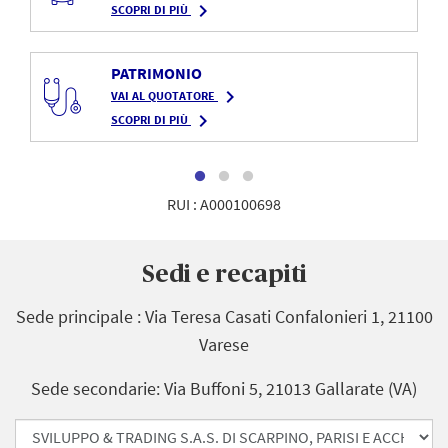
navigate_next
SCOPRI DI PIÙ
PATRIMONIO
navigate_next
VAI AL QUOTATORE
navigate_next
SCOPRI DI PIÙ
RUI : A000100698
Sedi e recapiti
Sede principale : Via Teresa Casati Confalonieri 1, 21100
Varese
Sede secondarie: Via Buffoni 5, 21013 Gallarate (VA)