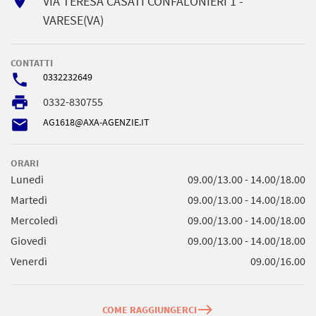
room
VIA TERESA CASATI CONFALONIERI 1 -
VARESE(VA)
CONTATTI
phone
0332232649
local_printshop
0332-830755
email
AG1618@AXA-AGENZIE.IT
ORARI
Lunedì
09.00/13.00 - 14.00/18.00
Martedì
09.00/13.00 - 14.00/18.00
Mercoledì
09.00/13.00 - 14.00/18.00
Giovedì
09.00/13.00 - 14.00/18.00
Venerdì
09.00/16.00
east
COME RAGGIUNGERCI