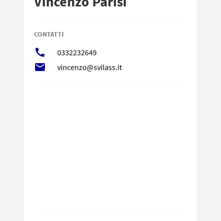
Vincenzo Parisi
CONTATTI
call
0332232649
local_post_office
vincenzo@svilass.it