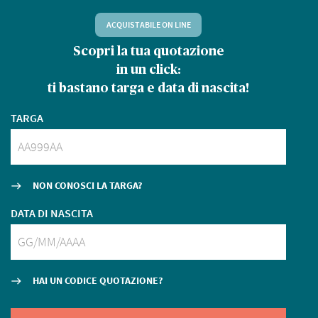
ACQUISTABILE ON LINE
Scopri la tua quotazione
P
in un click:
ti bastano targa e data di nascita!
Q
TARGA
NON CONOSCI LA TARGA?
east
DATA DI NASCITA
HAI UN CODICE QUOTAZIONE?
east