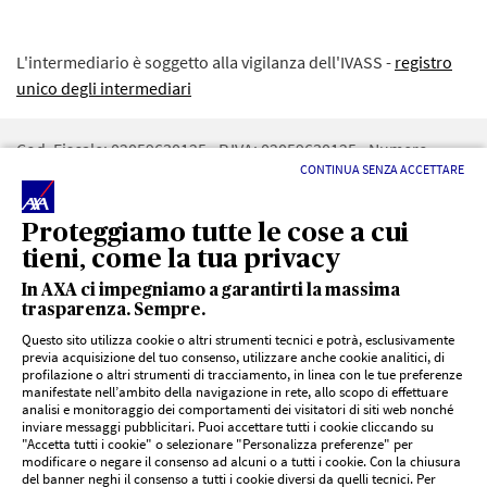
L'intermediario è soggetto alla vigilanza dell'IVASS -
registro
unico degli intermediari
Cod. Fiscale: 02059630125 - P.IVA: 02059630125 - Numero
CONTINUA SENZA ACCETTARE
iscrizione REA: 227196 - RUI: A000100698 - CAPITALE SOCIALE:
5.165€ - Numero iscrizione registro imprese di VA :
02059630125 - PEC:
SVILASS@PEC.IT
Proteggiamo tutte le cose a cui
tieni, come la tua privacy
In AXA ci impegniamo a garantirti la massima
trasparenza. Sempre.
Questo sito utilizza cookie o altri strumenti tecnici e potrà, esclusivamente
previa acquisizione del tuo consenso, utilizzare anche cookie analitici, di
profilazione o altri strumenti di tracciamento, in linea con le tue preferenze
LINK UTILI
manifestate nell’ambito della navigazione in rete, allo scopo di effettuare
analisi e monitoraggio dei comportamenti dei visitatori di siti web nonché
inviare messaggi pubblicitari. Puoi accettare tutti i cookie cliccando su
"Accetta tutti i cookie" o selezionare "Personalizza preferenze" per
Documenti PRIIPs
DOCUMENTI E SUPPORTO
modificare o negare il consenso ad alcuni o a tutti i cookie. Con la chiusura
del banner neghi il consenso a tutti i cookie diversi da quelli tecnici. Per