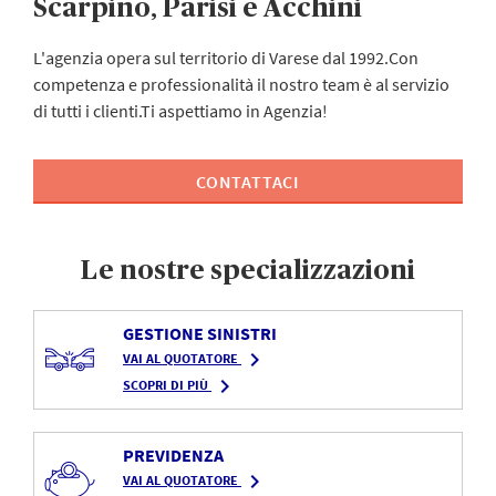
Scarpino, Parisi e Acchini
L'agenzia opera sul territorio di Varese dal 1992.Con
competenza e professionalità il nostro team è al servizio
di tutti i clienti.Ti aspettiamo in Agenzia!
CONTATTACI
Le nostre specializzazioni
GESTIONE SINISTRI
navigate_next
VAI AL QUOTATORE
navigate_next
SCOPRI DI PIÙ
PREVIDENZA
navigate_next
VAI AL QUOTATORE