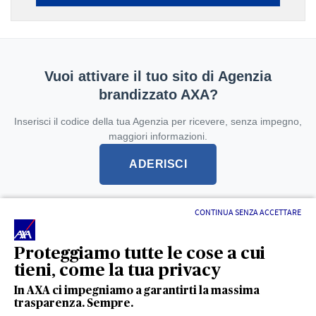
Vuoi attivare il tuo sito di Agenzia
brandizzato AXA?
Inserisci il codice della tua Agenzia per ricevere, senza impegno,
maggiori informazioni.
ADERISCI
CONTINUA SENZA ACCETTARE
L'intermediario è soggetto alla vigilanza dell'IVASS -
registro unico degli intermediari
Proteggiamo tutte le cose a cui
tieni, come la tua privacy
In AXA ci impegniamo a garantirti la massima
trasparenza. Sempre.