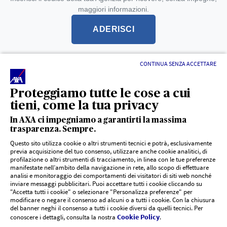
maggiori informazioni.
ADERISCI
CONTINUA SENZA ACCETTARE
L'intermediario è soggetto alla vigilanza dell'IVASS -
registro unico degli intermediari
Proteggiamo tutte le cose a cui
tieni, come la tua privacy
In AXA ci impegniamo a garantirti la massima
trasparenza. Sempre.
Questo sito utilizza cookie o altri strumenti tecnici e potrà, esclusivamente
previa acquisizione del tuo consenso, utilizzare anche cookie analitici, di
profilazione o altri strumenti di tracciamento, in linea con le tue preferenze
LINK UTILI
manifestate nell’ambito della navigazione in rete, allo scopo di effettuare
analisi e monitoraggio dei comportamenti dei visitatori di siti web nonché
inviare messaggi pubblicitari. Puoi accettare tutti i cookie cliccando su
"Accetta tutti i cookie" o selezionare "Personalizza preferenze" per
Documenti PRIIPs
DOCUMENTI E SUPPORTO
modificare o negare il consenso ad alcuni o a tutti i cookie. Con la chiusura
del banner neghi il consenso a tutti i cookie diversi da quelli tecnici. Per
Cookie Policy
conoscere i dettagli, consulta la nostra
.
Siti agenzie AXA
CHI SIAMO
Risoluzione controversie